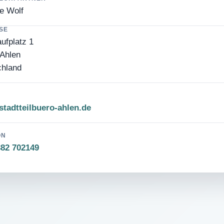
e Wolf
SE
ufplatz 1
Ahlen
chland
tadtteilbuero-ahlen.de
ON
382 702149