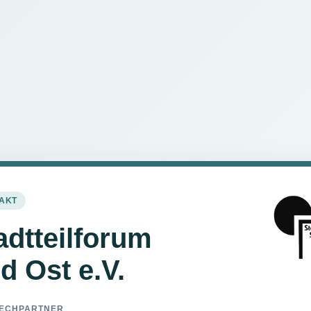
AKT
adtteilforum
d Ost e.V.
ECHPARTNER