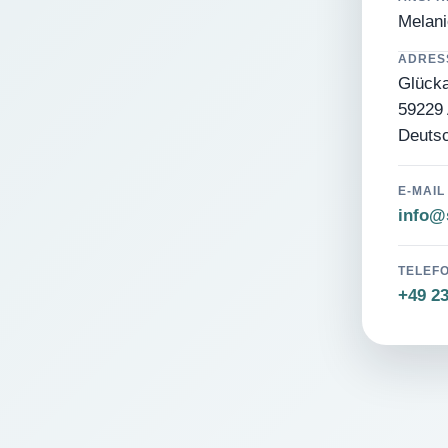
Melani
ADRES
Glücka
59229 
Deuts
E-MAIL
info@s
TELEF
+49 2