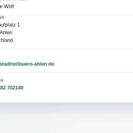
e Wolf
SE
ufplatz 1
Ahlen
chland
tadtteilbuero-ahlen.de
ON
382 702149