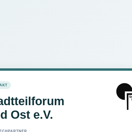
AKT
adtteilforum
d Ost e.V.
ECHPARTNER