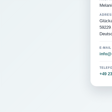
Melani
ADRES
Glücka
59229 
Deuts
E-MAIL
info@s
TELEF
+49 2